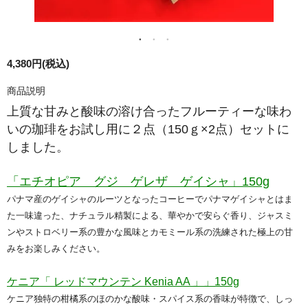
4,380円(税込)
商品説明
上質な甘みと酸味の溶け合ったフルーティーな味わ
いの珈琲をお試し用に２点（150ｇ×2点）セットに
しました。
「エチオピア グジ ゲレザ ゲイシャ」150g
パナマ産のゲイシャのルーツとなったコーヒーでパナマゲイシャとはま
た一味違った、ナチュラル精製による、華やかで安らぐ香り、ジャスミ
ンやストロベリー系の豊かな風味とカモミール系の洗練された極上の甘
みをお楽しみください。
ケニア「 レッドマウンテン Kenia AA 」」150g
ケニア独特の柑橘系のほのかな酸味・スパイス系の香味が特徴で、しっ