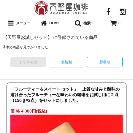
メニュー
検索
HOME
0
【天野屋お試しセット】 に登録されている商品
3
件の商品が見つかりました
おすすめ順
価格順
新着順
「フルーティー＆スイート セット」 上質な甘みと酸味の
溶け合ったフルーティーな味わいの珈琲をお試し用に２点
（150ｇ×2点）をセットにしました。
価 格 4,380円(税込)