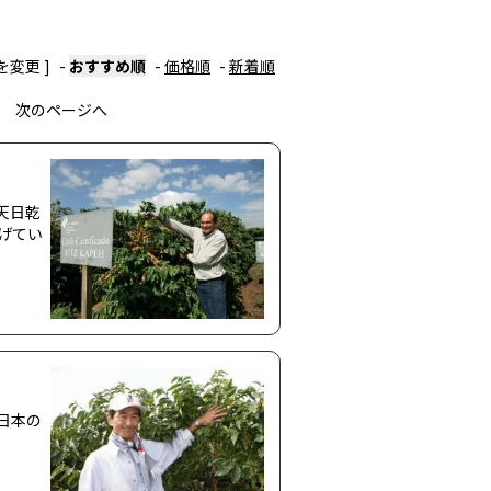
を変更 ]
-
おすすめ順
-
価格順
-
新着順
次のページへ
天日乾
げてい
日本の