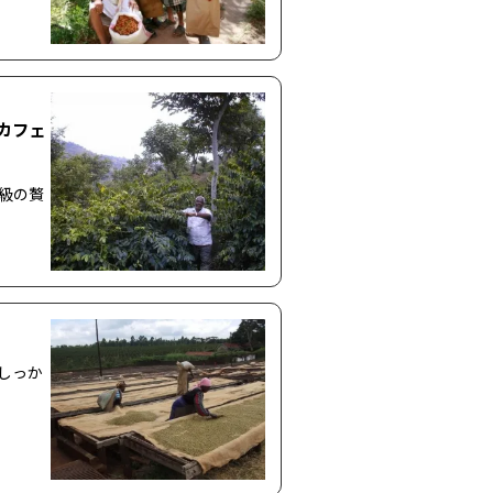
ェ
等級の贅
しっか