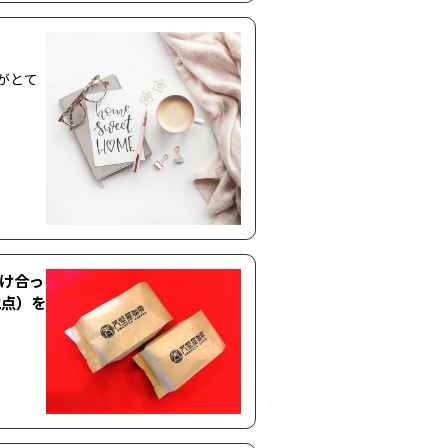
がとて
溶け合っ
2点）を