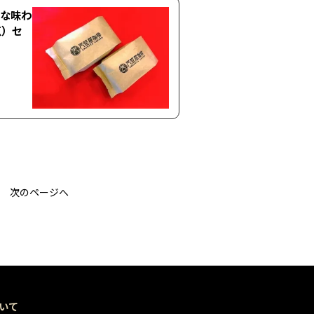
質な味わ
点）セ
次のページへ
いて