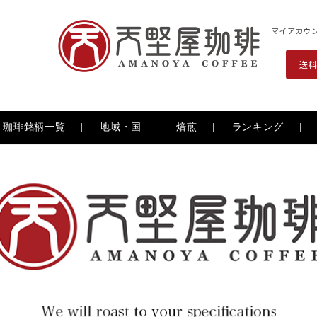
マイアカウ
送料
珈琲銘柄一覧
地域・国
焙煎
ランキング