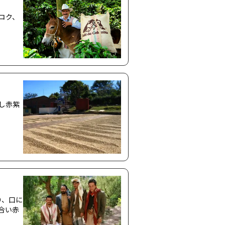
コク、
し赤紫
り、口に
合い赤