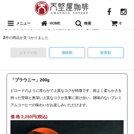
メニュー
検索
HOME
0
【オリジナルブレンド】 に登録されている商品
2
件の商品が見つかりました
おすすめ順
価格順
新着順
「ブラウニー」200g
ビロードのように滑らかで上質なコクが特徴です、程よく柔らかさを
持った苦味と奥深い上質なコクが見事に溶け合い、雑味のないプレミ
アムコーヒーの味わいがお楽しみいただけます。
価 格 2,250円(税込)