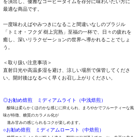
を演出し、優雅なコーヒータイムを存分に味わいたい方に
最適な商品です。
一度味わえばやみつきになること間違いなしのブラジル
「トミオ・フクダ 樹上完熟」至福の一杯で、日々の疲れを
癒し、深いリラクゼーションの世界へ導かれることでしょ
う。
＜取り扱い注意事項＞
直射日光や高温多湿を避け、涼しい場所で保管してくださ
い。開封後はなるべく早くお召し上がりください。
◎お勧め焙煎 ミディアムライト（中浅焙煎）
酸味は柔らかくほのかな感じに抑えられ、まろやかでフルーティーな風
味が特徴、糖質のカラメル化が
進み甘みの感じられるコクが楽しめます。
○お勧め焙煎 ミディアムロースト（中焙煎）