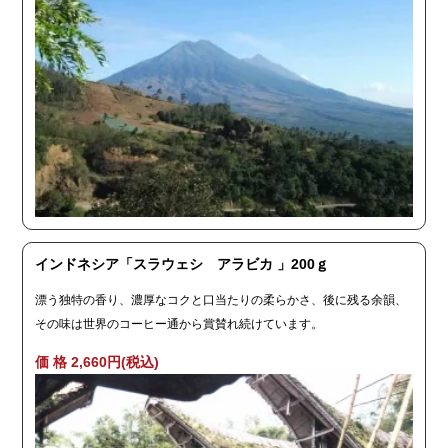
インドネシア「スラウェシ アラビカ 」200ｇ
漂う独特の香り、濃厚なコクと口当たりの柔らかさ、後に残る余韻、
その味は世界のコーヒー通から賞賛れ続けています。
価 格 2,660円(税込)