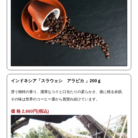
インドネシア「スラウェシ アラビカ 」200ｇ
漂う独特の香り、濃厚なコクと口当たりの柔らかさ、後に残る余韻、
その味は世界のコーヒー通から賞賛れ続けています。
価 格 2,660円(税込)