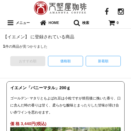
メニュー
検索
HOME
0
【イエメン】 に登録されている商品
1
件の商品が見つかりました
おすすめ順
価格順
新着順
イエメン「バニーマタル」200ｇ
ゴールデン･マタリともよばれ豆は小粒ですが焙煎後に挽いた香り、口
に含んだ時の香りは甘く、柔らかな酸味とまったりした甘味が溶け合
い赤ワインを思わせます。
価 格 3,440円(税込)