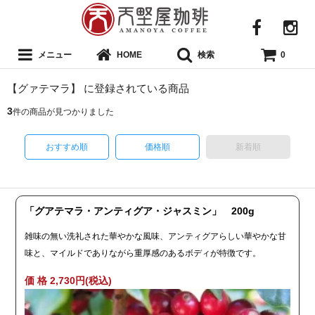
メニュー
検索
HOME
0
【グァテマラ】 に登録されている商品
3
件の商品が見つかりました
おすすめ順
価格順
新着順
「グアテマラ・アンティグア・ジャスミン」 200g
雑味の無い洗礼された華やかな風味、アンティグアらしい華やかな甘
味と、マイルドでありながら重厚感のあるボディが特徴です。
価 格 2,730円(税込)